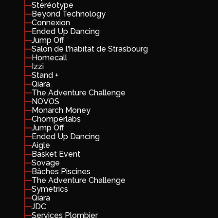
Stéréotype
Beyond Technology
Connexion
Ended Up Dancing
Jump Off
Salon de l'habitat de Strasbourg
Homecall
Izzi
Stand +
Qiara
The Adventure Challenge
NOVOS
Monarch Money
Chomperlabs
Jump Off
Ended Up Dancing
Aigle
Basket Event
Sovage
Bâches Piscines
The Adventure Challenge
Symetrics
Qiara
JDC
Services Plombier