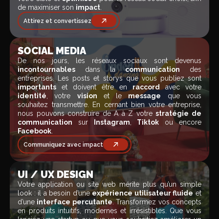
de maximiser son
impact
.
Attirez et convertissez
SOCIAL MEDIA
De nos jours, les réseaux sociaux sont devenus
incontournables
dans la
communication
des
entreprises. Les posts et storys que vous publiez sont
importants
et doivent être en
raccord
avec votre
identité
, votre
vision
et le
message
que vous
souhaitez transmettre. En cernant bien votre entreprise,
nous pouvons construire de A à Z votre
stratégie de
communication
sur
Instagram
,
Tiktok
ou encore
Facebook
.
Communiquez avec impact
UI / UX DESIGN
Votre application ou site web mérite plus qu’un simple
look : il a besoin d’une
expérience utilisateur fluide
et
d’une
interface percutante
. Transformez vos concepts
en produits intuitifs, modernes et irrésistibles. Que vous