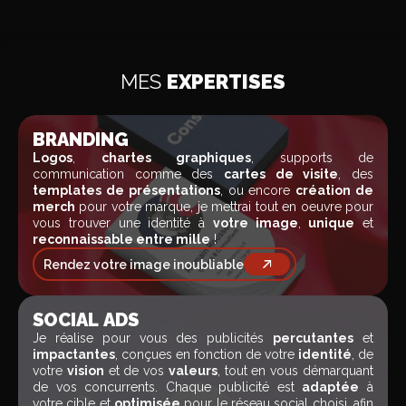
MES
EXPERTISES
BRANDING
Logos
,
chartes graphiques
, supports de
communication comme des
cartes de visite
, des
templates de présentations
, ou encore
création de
merch
pour votre marque, je mettrai tout en oeuvre pour
vous trouver une identité à
votre image
,
unique
et
reconnaissable entre mille
!
Rendez votre image inoubliable
SOCIAL ADS
Je réalise pour vous des publicités
percutantes
et
impactantes
, conçues en fonction de votre
identité
, de
votre
vision
et de vos
valeurs
, tout en vous démarquant
de vos concurrents. Chaque publicité est
adaptée
à
votre cible et
optimisée
pour le réseau social choisi, afin