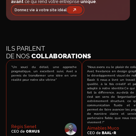
avant
ce qui rend votre entreprise
unique
.
Donnez vie à votre site idéal
ILS PARLENT
DE NOS
COLLABORATIONS
"Un souci du détail, une approche
"Nous avons eu le plaisir de col
pragmatique, un excellent suivi, Axel a
Axel, freelance en design grap
permis de transformer une idée en une
le développement visuel de no
réalité pour notre site vitrine"
Baalr. Il nous a livré un travai
qualité, à la fois créatif et p
adapté à notre identité.Ce qui
fait la différence, au-delà de 
c’est son sens de l’organisatio
extrêmement structuré, ce q
communication fluide et ef
permet de faire avancer les proj
de manière claire et serei
partenaire fiable, que nous r
vivement !"
Régis Senet
Aimables Muco
CEO de
ORHUS
CEO de
BAAL-R