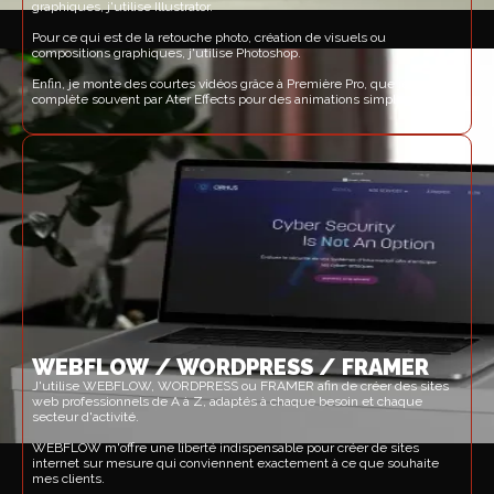
graphiques, j'utilise Illustrator.
Pour ce qui est de la retouche photo, création de visuels ou
compositions graphiques, j'utilise Photoshop.
Enfin, je monte des courtes vidéos grâce à Première Pro, que je
complète souvent par Ater Effects pour des animations simples.
WEBFLOW / WORDPRESS / FRAMER
J'utilise WEBFLOW, WORDPRESS ou FRAMER afin de créer des sites
web professionnels de A à Z, adaptés à chaque besoin et chaque
secteur d'activité.
WEBFLOW m'offre une liberté indispensable pour créer de sites
internet sur mesure qui conviennent exactement à ce que souhaite
mes clients.