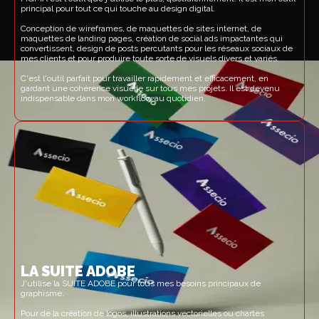
principal pour tout ce qui touche au design digital.
Conception de wireframes, de maquettes de sites internet, de
maquettes de landing pages, création de social ads impactantes qui
convertissent, design de posts percutants pour les réseaux sociaux de
mes clients et pour produire toute sorte de visuels divers et variés.
C'est l'outil parfait pour travailler rapidement et efficacement, en
gardant une cohérence visuelle sur tous mes projets. Il est devenu
indispensable dans mon workflow au quotidien.
LA SUITE ADOBE
J'utilise la SUITE ADOBE pour tous mes besoins principaux de
graphisme.
Pour de la création de logos, illustrations vectorielles ou chartes