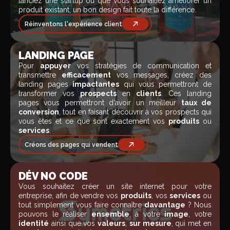
lanciez une startup ou que vous souhaitiez améliorer un
produit existant, un bon design fait toute la différence.
Réinventons l'expérience client
LANDING PAGE
Pour
appuyer
vos stratégies de communication et
transmettre
efficacement
vos messages, créez des
landing pages
impactantes
qui vous permettront de
transformer vos
prospects
en
clients
. Ces landing
pages vous permettront d'avoir un meilleur
taux de
conversion
, tout en faisant découvrir à vos prospects qui
vous êtes et ce que sont exactement vos
produits
ou
services
.
Créons des pages qui vendent
DÉV NO CODE
Vous souhaitez créer un site internet pour votre
entreprise, afin de vendre vos
produits
, vos
services
ou
tout simplement vous faire connaître
davantage
? Nous
pouvons le réaliser
ensemble
, à votre
image
, votre
identité
ainsi que vos
valeurs
,
sur mesure
, qui met en